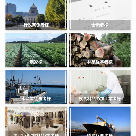
行政関係者様
士業者様
農家様
林業従事者様
水産業従事者様
飲食料品の加工業者様
アパレル(衣料品)業者様
物流従事者様