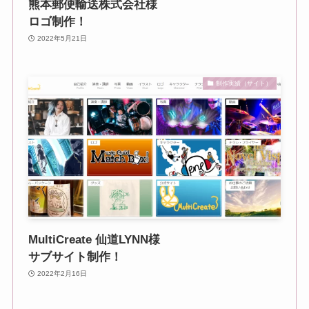
熊本郵便輸送株式会社様
ロゴ制作！
2022年5月21日
制作実績（サイト）
MultiCreate 仙道LYNN様
サブサイト制作！
2022年2月16日