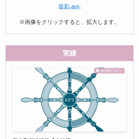
葵彩-aoi-
※画像をクリックすると、拡大します。
実績
制作実績（ロゴ）